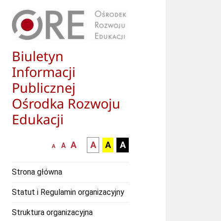
Biuletyn
Informacji
Publicznej
Ośrodka Rozwoju
Edukacji
większa-
kontrast
kontrast
kontrast
A
A
A
A
mniejsza
normalna
A
A
czcionka
czarny
czarny
żółty
czcionka
czcionka
tekst
tekst
tekst
Strona główna
na
na
na
białym
zółtym
czarnym
Statut i Regulamin organizacyjny
tle
tle
tle
Struktura organizacyjna