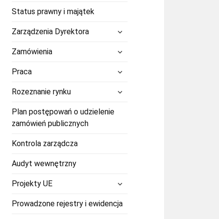
Status prawny i majątek
rozwiń
Zarządzenia Dyrektora
menu
potomne
rozwiń
Zamówienia
menu
potomne
rozwiń
Praca
menu
potomne
rozwiń
Rozeznanie rynku
menu
potomne
Plan postępowań o udzielenie
zamówień publicznych
Kontrola zarządcza
Audyt wewnętrzny
rozwiń
Projekty UE
menu
potomne
Prowadzone rejestry i ewidencja