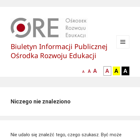
Biuletyn Informacji Publicznej
MENU
Ośrodka Rozwoju Edukacji
I
WIDGETY
większa-
kontrast
kontrast
kontras
A
A
A
A
mniejsza
normalna
A
A
czcionka
czarny
czarny
żółty
czcionka
czcionka
tekst
tekst
tekst
na
na
na
białym
zółtym
czarny
Niczego nie znaleziono
tle
tle
tle
Nie udało się znaleźć tego, czego szukasz. Być może