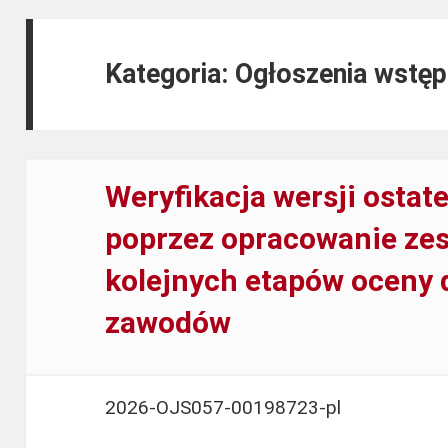
Kategoria:
Ogłoszenia wstęp
Weryfikacja wersji osta
poprzez opracowanie zes
kolejnych etapów oceny 
zawodów
Weryfikacja
2026-OJS057-00198723-pl
wersji