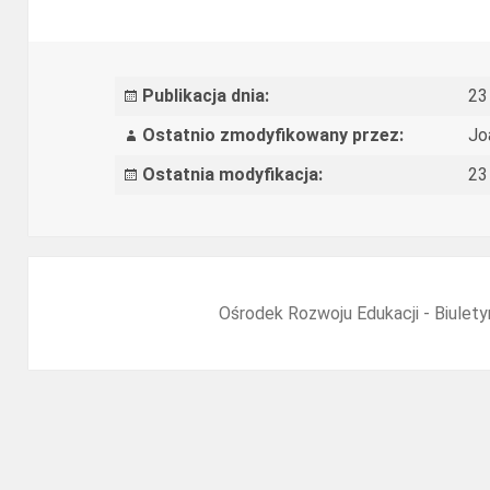
ostateczny
e-
materiałów
Publikacja dnia:
23
poprzez
Ostatnio zmodyfikowany przez:
Jo
opracowani
Ostatnia modyfikacja:
23
zestawu
raportów
z
kolejnych
Ośrodek Rozwoju Edukacji - Biulety
etapów
oceny
dla
wskazanych
zawodów