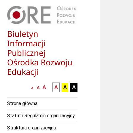
Biuletyn
Informacji
Publicznej
Ośrodka Rozwoju
Edukacji
większa-
kontrast
kontrast
kontrast
A
A
A
A
mniejsza
normalna
A
A
czcionka
czarny
czarny
żółty
czcionka
czcionka
tekst
tekst
tekst
Strona główna
na
na
na
białym
zółtym
czarnym
Statut i Regulamin organizacyjny
tle
tle
tle
Struktura organizacyjna