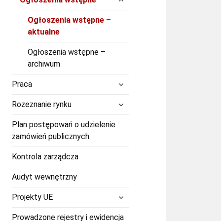
menu
potomne
Ogłoszenia wstępne –
aktualne
Ogłoszenia wstępne –
archiwum
rozwiń
Praca
menu
potomne
rozwiń
Rozeznanie rynku
menu
potomne
Plan postępowań o udzielenie
zamówień publicznych
Kontrola zarządcza
Audyt wewnętrzny
rozwiń
Projekty UE
menu
potomne
Prowadzone rejestry i ewidencja