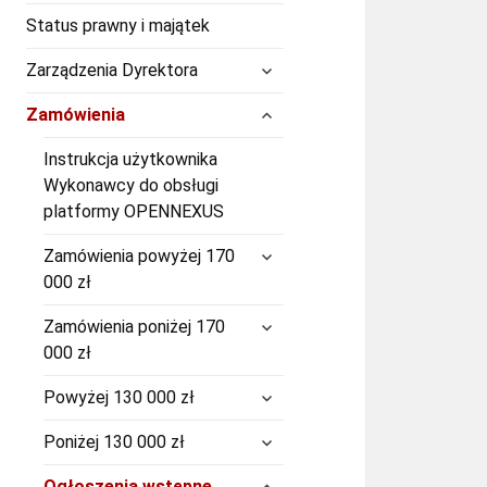
Status prawny i majątek
rozwiń
Zarządzenia Dyrektora
menu
potomne
rozwiń
Zamówienia
menu
potomne
Instrukcja użytkownika
Wykonawcy do obsługi
platformy OPENNEXUS
rozwiń
Zamówienia powyżej 170
menu
000 zł
potomne
rozwiń
Zamówienia poniżej 170
menu
000 zł
potomne
rozwiń
Powyżej 130 000 zł
menu
potomne
rozwiń
Poniżej 130 000 zł
menu
potomne
rozwiń
Ogłoszenia wstępne