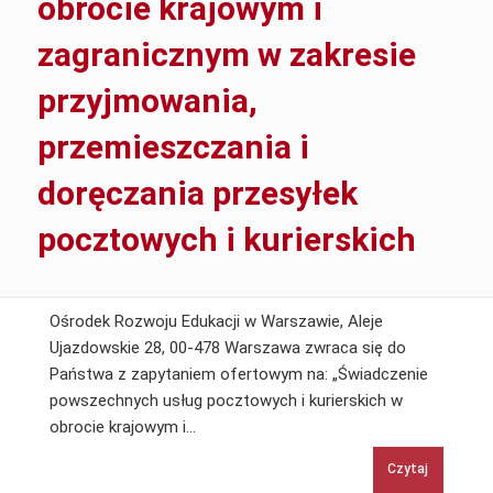
obrocie krajowym i
grantowym
na
zagranicznym w zakresie
utworzenie
SCWEW
przyjmowania,
przemieszczania i
doręczania przesyłek
pocztowych i kurierskich
Ośrodek Rozwoju Edukacji w Warszawie, Aleje
Ujazdowskie 28, 00-478 Warszawa zwraca się do
Państwa z zapytaniem ofertowym na: „Świadczenie
powszechnych usług pocztowych i kurierskich w
Świadczenie
obrocie krajowym i…
powszechnych
Czytaj
usług