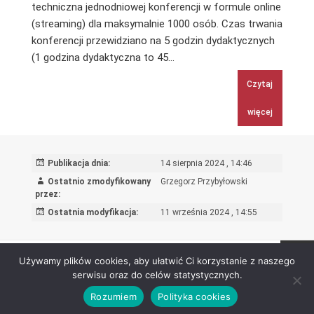
techniczna jednodniowej konferencji w formule online
(streaming) dla maksymalnie 1000 osób. Czas trwania
konferencji przewidziano na 5 godzin dydaktycznych
Kompleksowa
(1 godzina dydaktyczna to 45…
obsługa
Czytaj
techniczna
jednodniowej
więcej
konferencji
w
formule
Publikacja dnia:
14 sierpnia 2024 , 14:46
online
Ostatnio zmodyfikowany
Grzegorz Przybyłowski
w
przez:
studiu
Ostatnia modyfikacja:
11 września 2024 , 14:55
Wykonawcy
Stronicowanie
STRONA
1
Używamy plików cookies, aby ułatwić Ci korzystanie z naszego
wpisów
serwisu oraz do celów statystycznych.
Nastę
Rozumiem
Polityka cookies
Ośrodek Rozwoju Edukacji - Biuletyn Informacji Publicznej 2026