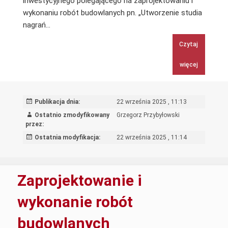
inwestycyjnego polegającego na zaprojektowaniu i
wykonaniu robót budowlanych pn. „Utworzenie studia
Zaprojektowanie
nagrań…
i
Czytaj
wykonanie
robót
więcej
budowlanych
pn. „Utworzenie
studia
Publikacja dnia:
22 września 2025 , 11:13
nagrań
Ostatnio zmodyfikowany
Grzegorz Przybyłowski
w
przez:
budynku
Ostatnia modyfikacja:
22 września 2025 , 11:14
przy
ul.
Polnej
Zaprojektowanie i
46A
w
wykonanie robót
Warszawie”
budowlanych