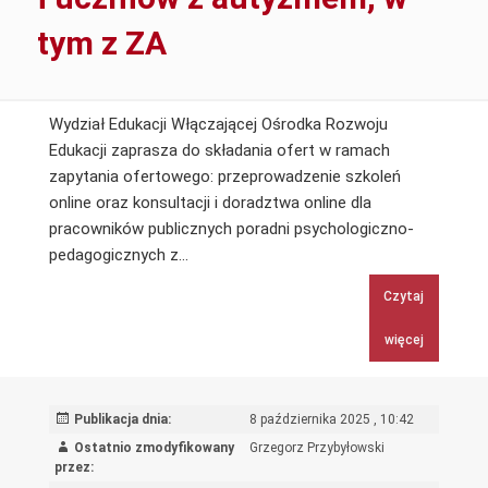
tym z ZA
Wydział Edukacji Włączającej Ośrodka Rozwoju
Edukacji zaprasza do składania ofert w ramach
zapytania ofertowego: przeprowadzenie szkoleń
online oraz konsultacji i doradztwa online dla
pracowników publicznych poradni psychologiczno-
Przeprowadzenie
pedagogicznych z…
szkoleń
Czytaj
on-
line
więcej
oraz
konsultacji
i
Publikacja dnia:
8 października 2025 , 10:42
doradztwa
Ostatnio zmodyfikowany
Grzegorz Przybyłowski
on-
przez: