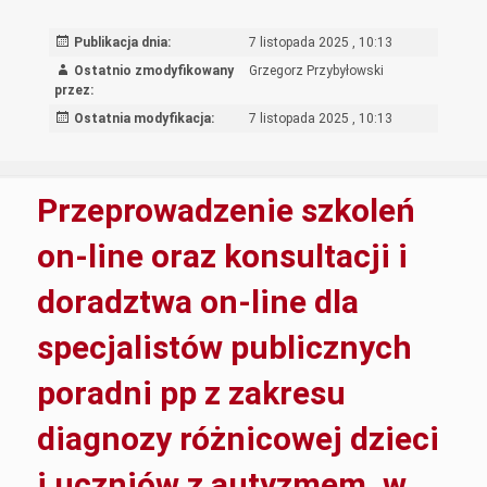
dostosowan
do
Publikacja dnia:
7 listopada 2025 , 10:13
potrzeb
Ostatnio zmodyfikowany
Grzegorz Przybyłowski
uczniów
przez:
słabowidząc
Ostatnia modyfikacja:
7 listopada 2025 , 10:13
Przeprowadzenie szkoleń
on-line oraz konsultacji i
doradztwa on-line dla
specjalistów publicznych
poradni pp z zakresu
diagnozy różnicowej dzieci
i uczniów z autyzmem, w