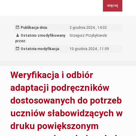
pocztowych
więcej
i
kurierskich
w
Publikacja dnia:
2 grudnia 2024 , 14:02
obrocie
Ostatnio zmodyfikowany
Grzegorz Przybyłowski
krajowym
przez:
i
Ostatnia modyfikacja:
10 grudnia 2024 , 11:09
zagranicznym
w
zakresie
Weryfikacja i odbiór
przyjmowania,
przemieszczania
adaptacji podręczników
i
dostosowanych do potrzeb
doręczania
przesyłek
uczniów słabowidzących w
pocztowych
i
druku powiększonym
kurierskich