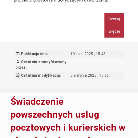
koordynacji
sieci
Czytaj
współpracy
i
więcej
samokształc
w
ramach
Publikacja dnia:
10 lipca 2025 , 15:43
realizacji
Ostatnio zmodyfikowany
wsparcia
przez:
dla
Ostatnia modyfikacja:
5 sierpnia 2025 , 16:36
Liderów
oraz
kadry
Świadczenie
SCWEW
biorących
powszechnych usług
udział
pocztowych i kurierskich w
w
projekcie