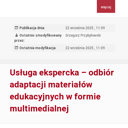
robót
więcej
budowlanych
pn. „Modernizacja
II
Publikacja dnia:
22 września 2025 , 11:09
piętra
Ostatnio zmodyfikowany
Grzegorz Przybyłowski
na
przez:
cele
Ostatnia modyfikacja:
22 września 2025 , 11:09
konferencyjne
w
budynku
Usługa ekspercka – odbiór
przy
Al.
adaptacji materiałów
Ujazdowskich
edukacyjnych w formie
28
w
multimedialnej
Warszawie”.