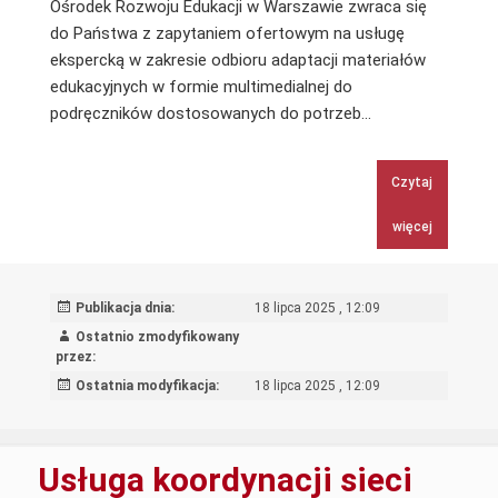
Ośrodek Rozwoju Edukacji w Warszawie zwraca się
do Państwa z zapytaniem ofertowym na usługę
ekspercką w zakresie odbioru adaptacji materiałów
edukacyjnych w formie multimedialnej do
Usługa
podręczników dostosowanych do potrzeb…
ekspercka
–
Czytaj
odbiór
adaptacji
więcej
materiałów
edukacyjnych
w
Publikacja dnia:
18 lipca 2025 , 12:09
formie
Ostatnio zmodyfikowany
multimedialnej
przez:
Ostatnia modyfikacja:
18 lipca 2025 , 12:09
Usługa koordynacji sieci