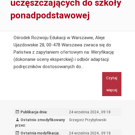
uczęszczających do szkoły
ponadpodstawowej
Ośrodek Rozwoju Edukacji w Warszawie, Aleje
Ujazdowskie 28, 00-478 Warszawa zwraca się do
Państwa z zapytaniem ofertowym na: Weryfikację
(dokonanie oceny eksperckiej) i odbiór adaptacji
Weryfikacja
podręczników dostosowanych do…
i
Czytaj
odbiór
adaptacji
więcej
podręczników
dostosowanych
do
Publikacja dnia:
24 września 2024 , 09:18
potrzeb
Ostatnio zmodyfikowany
Grzegorz Przybyłowski
uczniów
przez:
słabowidzących
Ostatnia modyfikacja:
24 września 2024 , 09:18