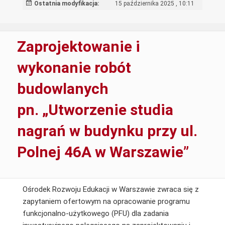
line
Ostatnia modyfikacja:
15 października 2025 , 10:11
dla
specjalistów
publicznych
Zaprojektowanie i
poradni
pp
wykonanie robót
z
budowlanych
zakresu
diagnozy
pn. „Utworzenie studia
różnicowej
dzieci
nagrań w budynku przy ul.
i
uczniów
Polnej 46A w Warszawie”
z
autyzmem,
w
Ośrodek Rozwoju Edukacji w Warszawie zwraca się z
tym
zapytaniem ofertowym na opracowanie programu
z
funkcjonalno-użytkowego (PFU) dla zadania
ZA