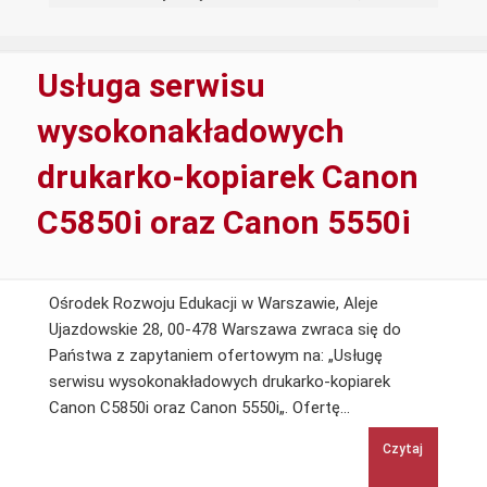
w
druku
powiększonym
Usługa serwisu
uczęszczających
do
wysokonakładowych
szkoły
drukarko-kopiarek Canon
ponadpodstawowej
C5850i oraz Canon 5550i
Ośrodek Rozwoju Edukacji w Warszawie, Aleje
Ujazdowskie 28, 00-478 Warszawa zwraca się do
Państwa z zapytaniem ofertowym na: „Usługę
serwisu wysokonakładowych drukarko-kopiarek
Usługa
Canon C5850i oraz Canon 5550i„. Ofertę…
serwisu
Czytaj
wysokonakładowy
drukarko-