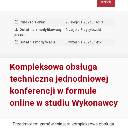
więcej
kopiarek
Canon
C5850i
Publikacja dnia:
23 sierpnia 2024 , 16:13
oraz
Ostatnio zmodyfikowany
Grzegorz Przybyłowski
Canon
przez:
5550i
Ostatnia modyfikacja:
5 września 2024 , 14:51
Kompleksowa obsługa
techniczna jednodniowej
konferencji w formule
online w studiu Wykonawcy
Przedmiotem zamówienia jest kompleksowa obsługa