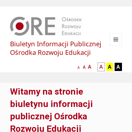
Biuletyn Informacji Publicznej
MENU
Ośrodka Rozwoju Edukacji
I
WIDGETY
większa-
kontrast
kontrast
kontras
A
A
A
A
mniejsza
normalna
A
A
czcionka
czarny
czarny
żółty
czcionka
czcionka
tekst
tekst
tekst
na
na
na
Witamy na stronie
białym
zółtym
czarny
tle
tle
tle
biuletynu informacji
publicznej Ośrodka
Rozwoju Edukacji