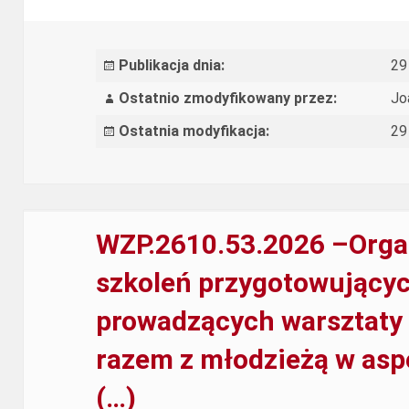
kompleksowej
usługi
organizacji
Publikacja dnia:
29
czterech
Ostatnio zmodyfikowany przez:
Jo
spotkań
Ostatnia modyfikacja:
29
stacjonarnych
dla
ekspertów
zgodnie
WZP.2610.53.2026 –Orga
z
szkoleń przygotowującyc
programem
prowadzących warsztaty 
spotkań
razem z młodzieżą w as
(…)