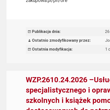
WZP.2611.45.2026-
zakupowa.pl/pn/ore
Opracowanie
raportów
z
kolejnych
Publikacja dnia:
26
etapów
Ostatnio zmodyfikowany przez:
Jo
weryfikacji
Ostatnia modyfikacja:
1 
zgodności
ze
standardem
merytorycznym
WZP.2610.24.2026 –Usłu
w
specjalistycznego i opra
obszarze
szkolnych i książek pom
językowym
39