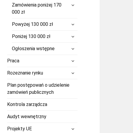
rozwiń
Zamówienia poniżej 170
menu
000 zł
potomne
rozwiń
Powyżej 130 000 zł
menu
potomne
rozwiń
Poniżej 130 000 zł
menu
potomne
rozwiń
Ogłoszenia wstępne
menu
potomne
rozwiń
Praca
menu
potomne
rozwiń
Rozeznanie rynku
menu
potomne
Plan postępowań o udzielenie
zamówień publicznych
Kontrola zarządcza
Audyt wewnętrzny
rozwiń
Projekty UE
menu