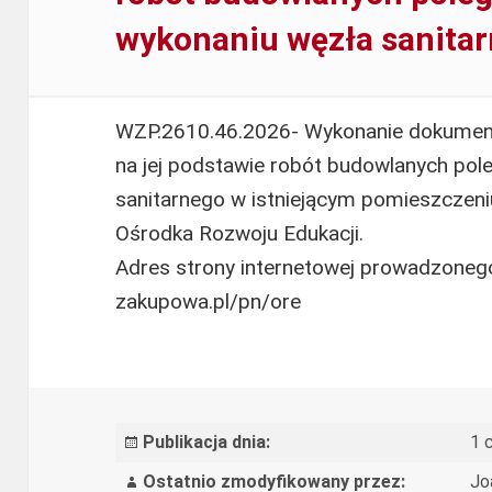
„Przyjazna
wykonaniu węzła sanita
szkoła”
w
latach
WZP.2610.46.2026- Wykonanie dokumenta
2025–
na jej podstawie robót budowlanych pol
2027
sanitarnego w istniejącym pomieszczeniu
Ośrodka Rozwoju Edukacji.
Adres strony internetowej prowadzonego
WZP.2610.46.2026-
zakupowa.pl/pn/ore
Wykonanie
dokumentacji
projektowej
oraz
Publikacja dnia:
1 
wykonanie
Ostatnio zmodyfikowany przez:
Jo