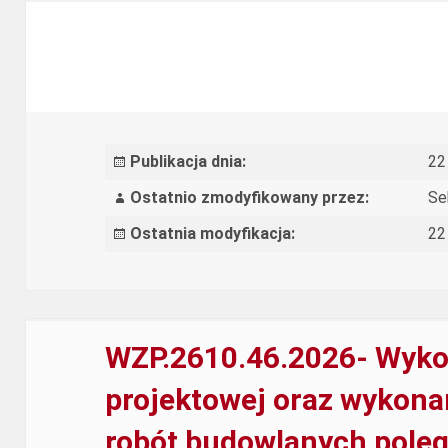
Kompleksowa
organizacja
dwudniowej
konferencji
w
Publikacja dnia:
22
ramach
Ostatnio zmodyfikowany przez:
Se
Rządowego
Ostatnia modyfikacja:
22
programu
wyrównywania
szans
edukacyjnych
WZP.2610.46.2026- Wyko
dzieci
projektowej oraz wykonan
i
robót budowlanych poleg
młodzieży