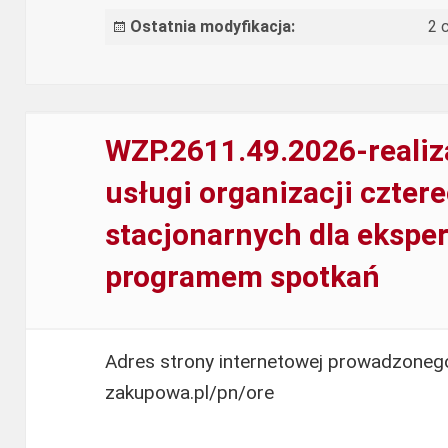
na
Ostatnia modyfikacja:
2 
jej
podstawie
robót
budowlanych
WZP.2611.49.2026-reali
polegających
usługi organizacji czter
na
stacjonarnych dla ekspe
wykonaniu
węzła
programem spotkań
sanitarnego
Adres strony internetowej prowadzonego
WZP.2611.49.2026-
zakupowa.pl/pn/ore
realizacja