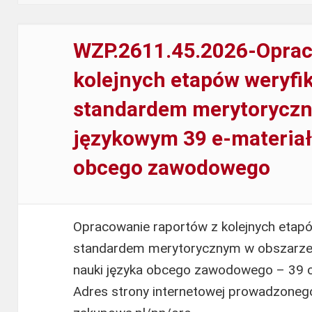
prowadzących
warsztaty
WZP.2611.45.2026-Oprac
szkolne
kolejnych etapów weryfik
pn.
standardem merytoryczn
Być
razem
językowym 39 e-materiał
z
obcego zawodowego
młodzieżą
w
aspekcie
Opracowanie raportów z kolejnych etapó
świadomego
standardem merytorycznym w obszarze
(…)
nauki języka obcego zawodowego – 39 
Adres strony internetowej prowadzonego