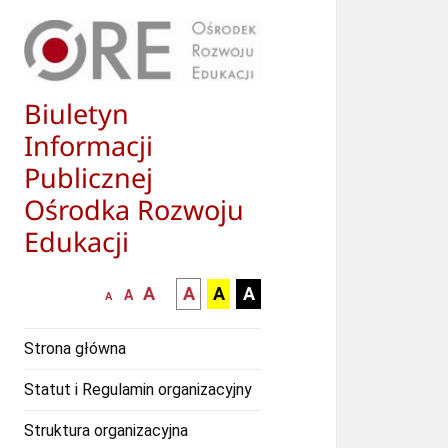
Biuletyn
Informacji
Publicznej
Ośrodka Rozwoju
Edukacji
większa-
kontrast
kontrast
kontrast
A
A
A
A
mniejsza
normalna
A
A
czcionka
czarny
czarny
żółty
czcionka
czcionka
tekst
tekst
tekst
Strona główna
na
na
na
białym
zółtym
czarnym
Statut i Regulamin organizacyjny
tle
tle
tle
Struktura organizacyjna