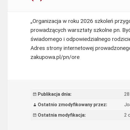
„Organizacja w roku 2026 szkoleń przyg
prowadzących warsztaty szkolne pn. By
świadomego i odpowiedzialnego rodzicie
Adres strony internetowej prowadzonego
WZP.2610.53.2026
zakupowa.pl/pn/ore
–
Organizacja
w
roku
Publikacja dnia:
28
2026
Ostatnio zmodyfikowany przez:
Jo
szkoleń
Ostatnia modyfikacja:
2 
przygotowujących
specjalistów