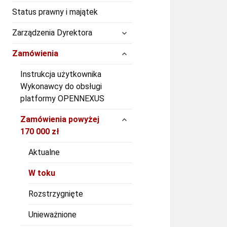
Status prawny i majątek
rozwiń
Zarządzenia Dyrektora
menu
potomne
rozwiń
Zamówienia
menu
potomne
Instrukcja użytkownika
Wykonawcy do obsługi
platformy OPENNEXUS
rozwiń
Zamówienia powyżej
menu
170 000 zł
potomne
Aktualne
W toku
Rozstrzygnięte
Unieważnione