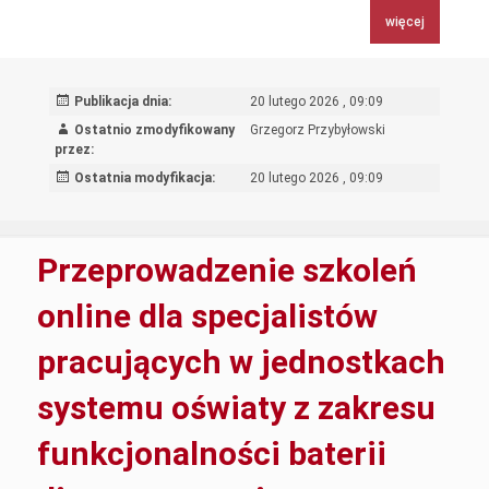
szkoleń
więcej
online
dla
specjalis
Publikacja dnia:
20 lutego 2026 , 09:09
pracując
Ostatnio zmodyfikowany
Grzegorz Przybyłowski
w
przez:
jednostk
Ostatnia modyfikacja:
20 lutego 2026 , 09:09
systemu
oświaty
z
Przeprowadzenie szkoleń
zakresu
funkcjona
online dla specjalistów
baterii
pracujących w jednostkach
diagnosty
systemu oświaty z zakresu
funkcjonalności baterii