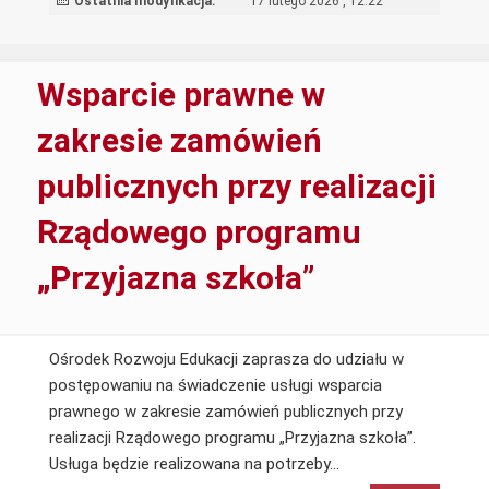
Ostatnia modyfikacja:
17 lutego 2026 , 12:22
z
zakresu
funkcjonalności
Wsparcie prawne w
baterii
diagnostycznej
zakresie zamówień
publicznych przy realizacji
Rządowego programu
„Przyjazna szkoła”
Ośrodek Rozwoju Edukacji zaprasza do udziału w
postępowaniu na świadczenie usługi wsparcia
prawnego w zakresie zamówień publicznych przy
realizacji Rządowego programu „Przyjazna szkoła”.
Wsparcie
Usługa będzie realizowana na potrzeby…
prawne