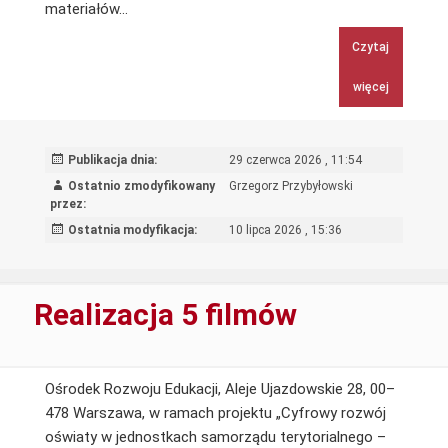
Usługa
materiałów…
dotycząca
Czytaj
redakcji
i
więcej
korekty
tekstu,
opracowania
Publikacja dnia:
29 czerwca 2026 , 11:54
graficznego,
Ostatnio zmodyfikowany
Grzegorz Przybyłowski
druku
przez:
oraz
Ostatnia modyfikacja:
10 lipca 2026 , 15:36
przygotowania
wersji
elektronicznej
Realizacja 5 filmów
materiałów
upowszechniających
podejście
Ośrodek Rozwoju Edukacji, Aleje Ujazdowskie 28, 00–
CLIL
478 Warszawa, w ramach projektu „Cyfrowy rozwój
w
oświaty w jednostkach samorządu terytorialnego –
nauczaniu