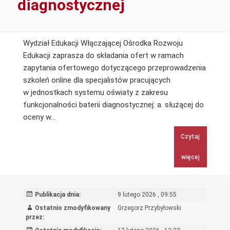
diagnostycznej
Wydział Edukacji Włączającej Ośrodka Rozwoju
Edukacji zaprasza do składania ofert w ramach
zapytania ofertowego dotyczącego przeprowadzenia
szkoleń online dla specjalistów pracujących
w jednostkach systemu oświaty z zakresu
funkcjonalności baterii diagnostycznej: a. służącej do
Przeprowadzenie
oceny w…
szkoleń
Czytaj
online
dla
więcej
specjalistów
pracujących
w
Publikacja dnia:
9 lutego 2026 , 09:55
jednostkach
Ostatnio zmodyfikowany
Grzegorz Przybyłowski
systemu
przez:
oświaty