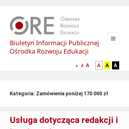
Biuletyn Informacji Publicznej
MENU
Ośrodka Rozwoju Edukacji
I
WIDGETY
większa-
kontrast
kontrast
kontras
A
A
A
A
mniejsza
normalna
A
A
czcionka
czarny
czarny
żółty
czcionka
czcionka
tekst
tekst
tekst
na
na
na
białym
zółtym
czarny
Kategoria:
Zamówienia poniżej 170 000 zł
tle
tle
tle
Usługa dotycząca redakcji i