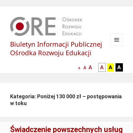
Biuletyn Informacji Publicznej
MENU
Ośrodka Rozwoju Edukacji
I
WIDGETY
większa-
kontrast
kontrast
kontras
A
A
A
A
mniejsza
normalna
A
A
czcionka
czarny
czarny
żółty
czcionka
czcionka
tekst
tekst
tekst
na
na
na
białym
zółtym
czarny
Kategoria: Poniżej 130 000 zł – postępowania
tle
tle
tle
w toku
Świadczenie powszechnych usług