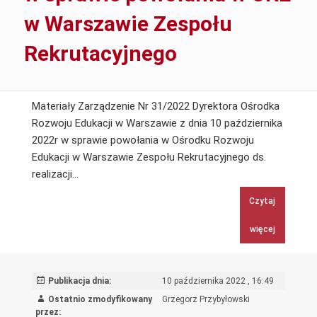
w Warszawie Zespołu
Rekrutacyjnego
Materiały Zarządzenie Nr 31/2022 Dyrektora Ośrodka
Rozwoju Edukacji w Warszawie z dnia 10 października
2022r w sprawie powołania w Ośrodku Rozwoju
Edukacji w Warszawie Zespołu Rekrutacyjnego ds.
Zarządzenie
realizacji…
Nr
Czytaj
31/2022
Dyrektora
więcej
Ośrodka
Rozwoju
Edukacji
Publikacja dnia:
10 października 2022 , 16:49
w
Ostatnio zmodyfikowany
Grzegorz Przybyłowski
Warszawie
przez: