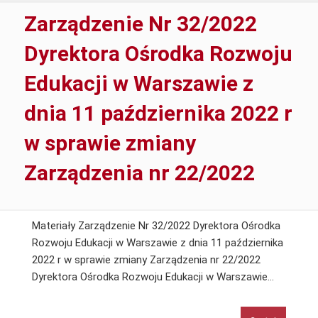
października
Zarządzenie Nr 32/2022
2022r
zmieniające
Dyrektora Ośrodka Rozwoju
zarządzenie
Edukacji w Warszawie z
nr
36/2019
dnia 11 października 2022 r
z
dnia
w sprawie zmiany
22
sierpnia
Zarządzenia nr 22/2022
2019
r
Materiały Zarządzenie Nr 32/2022 Dyrektora Ośrodka
Rozwoju Edukacji w Warszawie z dnia 11 października
2022 r w sprawie zmiany Zarządzenia nr 22/2022
Zarządz
Dyrektora Ośrodka Rozwoju Edukacji w Warszawie…
Nr
32/2022