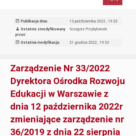
Ośrodka
Rozwoju
Edukacji
Publikacja dnia:
13 października 2022 , 19:20
w
Ostatnio zmodyfikowany
Grzegorz Przybyłowski
Warszawie
przez:
z
Ostatnia modyfikacja:
21 grudnia 2022 , 19:33
dnia
13
października
Zarządzenie Nr 33/2022
2022
r.
Dyrektora Ośrodka Rozwoju
w
Edukacji w Warszawie z
sprawie
zmiany
dnia 12 października 2022r
Zarządzenia
nr
zmieniające zarządzenie nr
29/2022
r.
36/2019 z dnia 22 sierpnia
z