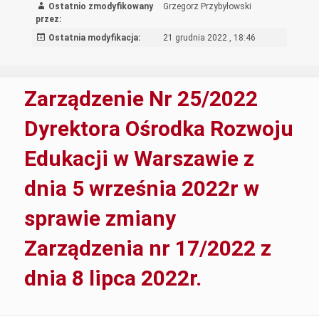
Ostatnio zmodyfikowany
Grzegorz Przybyłowski
z
przez:
dnia
Ostatnia modyfikacja:
21 grudnia 2022 , 18:46
6
wrześn
2022r
Zarządzenie Nr 25/2022
w
sprawi
Dyrektora Ośrodka Rozwoju
zmiany
Edukacji w Warszawie z
Zarząd
nr
dnia 5 września 2022r w
22/20
sprawie zmiany
Zarządzenia nr 17/2022 z
dnia 8 lipca 2022r.