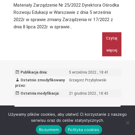
Materiały Zarządzenie Nr 25/2022 Dyrektora Ośrodka
Rozwoju Edukacji w Warszawie z dnia 5 września
2022r w sprawie zmiany Zarządzenia nr 17/2022 z
Zarządzenie
dnia 8 lipca 2022r. w sprawie…
Nr
Czytaj
25/2022
Dyrektora
więcej
Ośrodka
Rozwoju
Edukacji
Publikacja dnia:
5 września 2022 , 18:41
w
Ostatnio zmodyfikowany
Grzegorz Przybyłowski
Warszawie
przez:
z
Ostatnia modyfikacja:
21 grudnia 2022 , 18:43
dnia
5
Stronicowanie
STRONA
2
września
Używamy plików cookies, aby ułatwić Ci korzystanie z naszego
wpisów
2022r
serwisu oraz do celów statystycznych.
Poprzednia
Nastę
w
Rozumiem
Polityka cookies
Ośrodek Rozwoju Edukacji - Biuletyn Informacji Publicznej 2026
sprawie