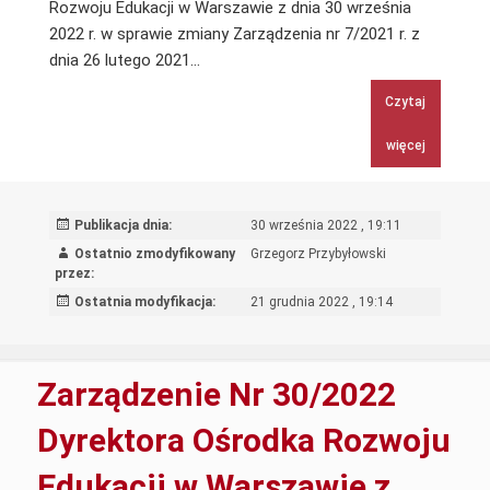
Rozwoju Edukacji w Warszawie z dnia 30 września
2022 r. w sprawie zmiany Zarządzenia nr 7/2021 r. z
Zarządzenie
dnia 26 lutego 2021…
Nr
Czytaj
29/2022
Dyrektora
więcej
Ośrodka
Rozwoju
Edukacji
Publikacja dnia:
30 września 2022 , 19:11
w
Ostatnio zmodyfikowany
Grzegorz Przybyłowski
Warszawie
przez:
z
Ostatnia modyfikacja:
21 grudnia 2022 , 19:14
dnia
30
września
Zarządzenie Nr 30/2022
2022
r.
Dyrektora Ośrodka Rozwoju
w
Edukacji w Warszawie z
sprawie