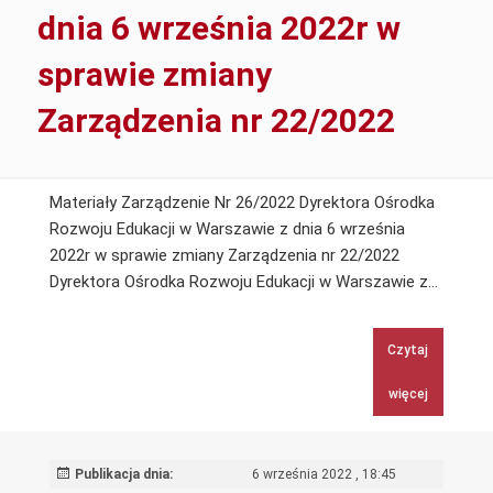
ustalenia
dnia 6 września 2022r w
wysokości
kwot
sprawie zmiany
dofinansowania
z
Zarządzenia nr 22/2022
ZFŚS
Materiały Zarządzenie Nr 26/2022 Dyrektora Ośrodka
Rozwoju Edukacji w Warszawie z dnia 6 września
2022r w sprawie zmiany Zarządzenia nr 22/2022
Zarząd
Dyrektora Ośrodka Rozwoju Edukacji w Warszawie z…
Nr
26/20
Czytaj
Dyrekt
Ośrod
więcej
Rozwoj
Edukac
w
Publikacja dnia:
6 września 2022 , 18:45
Warsza