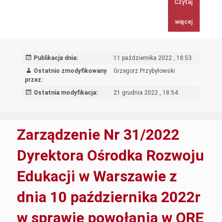
Czytaj
Dyrektor
Ośrodka
więcej
Rozwoju
Edukacji
w
Publikacja dnia:
11 października 2022 , 18:53
Warszaw
Ostatnio zmodyfikowany
Grzegorz Przybyłowski
z
przez:
dnia
Ostatnia modyfikacja:
21 grudnia 2022 , 18:54
11
paździer
2022
Zarządzenie Nr 31/2022
r
w
Dyrektora Ośrodka Rozwoju
sprawie
Edukacji w Warszawie z
zmiany
Zarządz
dnia 10 października 2022r
nr
22/2022
w sprawie powołania w ORE