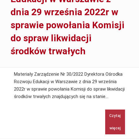
zmiany
dnia 29 września 2022r w
Zarządzenia
nr
sprawie powołania Komisji
7/2021
r.
do spraw likwidacji
z
środków trwałych
dnia
26
lutego
2021
Materiały Zarządzenie Nr 30/2022 Dyrektora Ośrodka
r.
Rozwoju Edukacji w Warszawie z dnia 29 września
2022r w sprawie powołania Komisji do spraw likwidacji
Zarządzenie
środków trwałych znajdujących się na stanie…
Nr
30/2022
Czytaj
Dyrektora
Ośrodka
więcej
Rozwoju