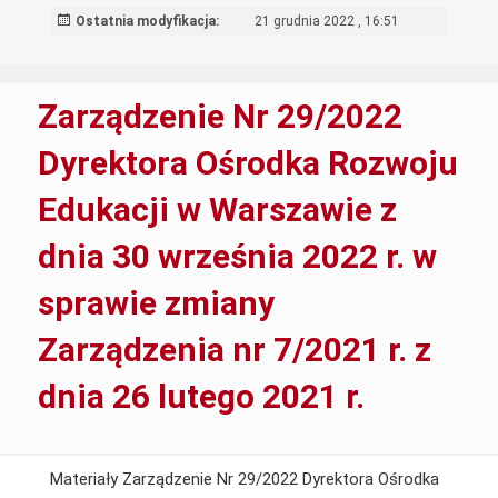
z
Ostatnia modyfikacja:
21 grudnia 2022 , 16:51
dnia
10
października
Zarządzenie Nr 29/2022
2022r
w
Dyrektora Ośrodka Rozwoju
sprawie
Edukacji w Warszawie z
powołania
w
dnia 30 września 2022 r. w
ORE
w
sprawie zmiany
Warszawie
Zespołu
Zarządzenia nr 7/2021 r. z
Rekrutacyjnego
dnia 26 lutego 2021 r.
Materiały Zarządzenie Nr 29/2022 Dyrektora Ośrodka