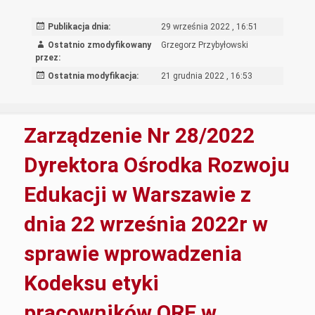
Edukacji
w
Publikacja dnia:
29 września 2022 , 16:51
Warszawie
Ostatnio zmodyfikowany
Grzegorz Przybyłowski
z
przez:
dnia
Ostatnia modyfikacja:
21 grudnia 2022 , 16:53
29
września
2022r
Zarządzenie Nr 28/2022
w
sprawie
Dyrektora Ośrodka Rozwoju
powołania
Edukacji w Warszawie z
Komisji
do
dnia 22 września 2022r w
spraw
likwidacji
sprawie wprowadzenia
środków
trwałych
Kodeksu etyki
pracowników ORE w