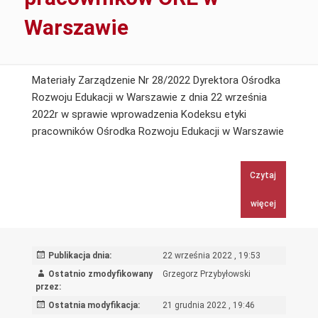
Warszawie
Materiały Zarządzenie Nr 28/2022 Dyrektora Ośrodka
Rozwoju Edukacji w Warszawie z dnia 22 września
2022r w sprawie wprowadzenia Kodeksu etyki
Zarząd
pracowników Ośrodka Rozwoju Edukacji w Warszawie
Nr
28/20
Czytaj
Dyrekt
Ośrod
więcej
Rozwo
Edukac
w
Publikacja dnia:
22 września 2022 , 19:53
Warsz
Ostatnio zmodyfikowany
Grzegorz Przybyłowski
z
przez:
dnia
Ostatnia modyfikacja:
21 grudnia 2022 , 19:46