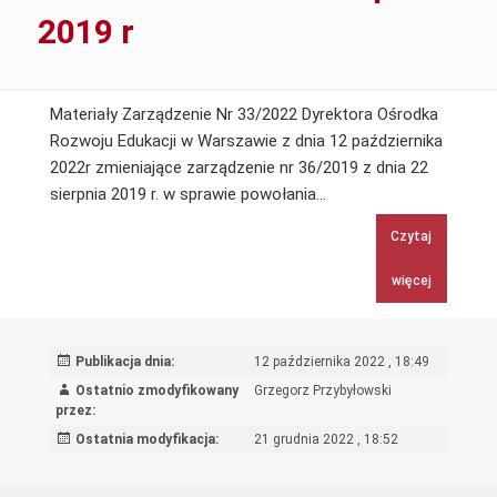
2019 r
dnia
30
września
2022
Materiały Zarządzenie Nr 33/2022 Dyrektora Ośrodka
r.
Rozwoju Edukacji w Warszawie z dnia 12 października
2022r zmieniające zarządzenie nr 36/2019 z dnia 22
Zarządzenie
sierpnia 2019 r. w sprawie powołania…
Nr
Czytaj
33/2022
Dyrektora
więcej
Ośrodka
Rozwoju
Edukacji
Publikacja dnia:
12 października 2022 , 18:49
w
Ostatnio zmodyfikowany
Grzegorz Przybyłowski
Warszawie
przez:
z
Ostatnia modyfikacja:
21 grudnia 2022 , 18:52
dnia
12