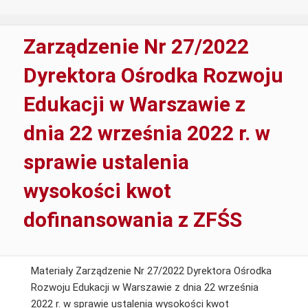
22
wrześn
2022r
Zarządzenie Nr 27/2022
w
sprawi
Dyrektora Ośrodka Rozwoju
wprow
Edukacji w Warszawie z
Kodek
etyki
dnia 22 września 2022 r. w
praco
ORE
sprawie ustalenia
w
Warsz
wysokości kwot
dofinansowania z ZFŚS
Materiały Zarządzenie Nr 27/2022 Dyrektora Ośrodka
Rozwoju Edukacji w Warszawie z dnia 22 września
2022 r. w sprawie ustalenia wysokości kwot