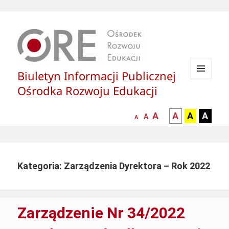
Biuletyn Informacji Publicznej
MENU
Ośrodka Rozwoju Edukacji
I
WIDGETY
większa-
kontrast
kontrast
kontras
A
A
A
A
mniejsza
normalna
A
A
czcionka
czarny
czarny
żółty
czcionka
czcionka
tekst
tekst
tekst
na
na
na
białym
zółtym
czarny
Kategoria:
Zarządzenia Dyrektora – Rok 2022
tle
tle
tle
Zarządzenie Nr 34/2022