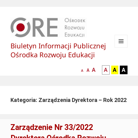
Biuletyn Informacji Publicznej
MENU
Ośrodka Rozwoju Edukacji
I
WIDGETY
większa-
kontrast
kontrast
kontras
A
A
A
A
mniejsza
normalna
A
A
czcionka
czarny
czarny
żółty
czcionka
czcionka
tekst
tekst
tekst
na
na
na
białym
zółtym
czarny
Kategoria: Zarządzenia Dyrektora – Rok 2022
tle
tle
tle
Zarządzenie Nr 33/2022