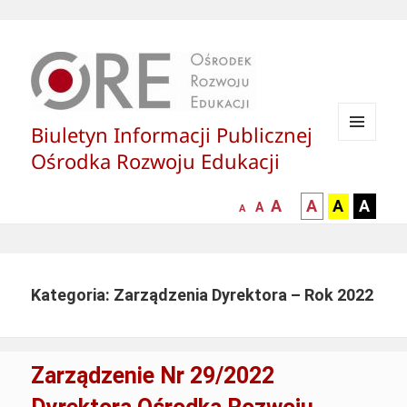
Biuletyn Informacji Publicznej
MENU
Ośrodka Rozwoju Edukacji
I
WIDGETY
większa-
kontrast
kontrast
kontras
A
A
A
A
mniejsza
normalna
A
A
czcionka
czarny
czarny
żółty
czcionka
czcionka
tekst
tekst
tekst
na
na
na
białym
zółtym
czarny
Kategoria: Zarządzenia Dyrektora – Rok 2022
tle
tle
tle
Zarządzenie Nr 29/2022