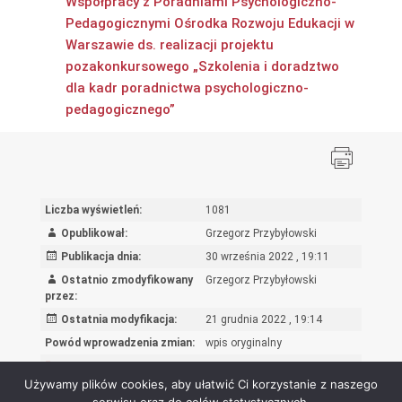
Współpracy z Poradniami Psychologiczno-
Pedagogicznymi Ośrodka Rozwoju Edukacji w
Warszawie ds. realizacji projektu
pozakonkursowego „Szkolenia i doradztwo
dla kadr poradnictwa psychologiczno-
pedagogicznego”
Liczba wyświetleń:
1081
Opublikował:
Grzegorz Przybyłowski
Publikacja dnia:
30 września 2022 , 19:11
Ostatnio zmodyfikowany
Grzegorz Przybyłowski
przez:
Ostatnia modyfikacja:
21 grudnia 2022 , 19:14
Powód wprowadzenia zmian:
wpis oryginalny
Rejestr zmian
Używamy plików cookies, aby ułatwić Ci korzystanie z naszego