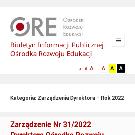
Biuletyn Informacji Publicznej
MENU
Ośrodka Rozwoju Edukacji
I
WIDGETY
większa-
kontrast
kontrast
kontras
A
A
A
A
mniejsza
normalna
A
A
czcionka
czarny
czarny
żółty
czcionka
czcionka
tekst
tekst
tekst
na
na
na
białym
zółtym
czarny
Kategoria: Zarządzenia Dyrektora – Rok 2022
tle
tle
tle
Zarządzenie Nr 31/2022