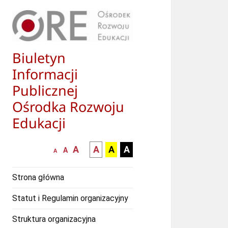
Biuletyn
Informacji
Publicznej
Ośrodka Rozwoju
Edukacji
większa-
kontrast
kontrast
kontrast
A
A
A
A
mniejsza
normalna
A
A
czcionka
czarny
czarny
żółty
czcionka
czcionka
tekst
tekst
tekst
Strona główna
na
na
na
białym
zółtym
czarnym
Statut i Regulamin organizacyjny
tle
tle
tle
Struktura organizacyjna