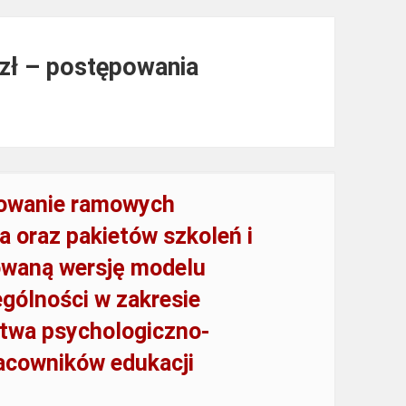
 zł – postępowania
owanie ramowych
 oraz pakietów szkoleń i
owaną wersję modelu
ególności w zakresie
ictwa psychologiczno-
racowników edukacji