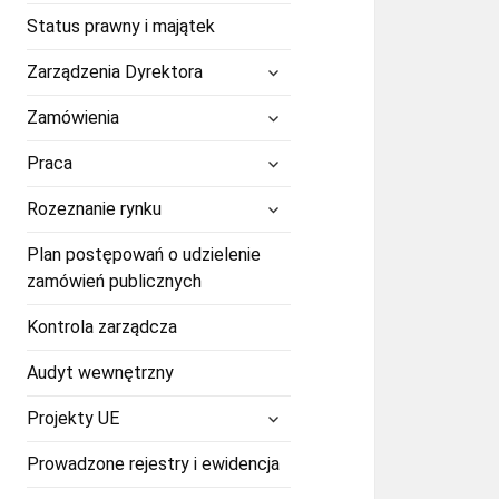
Status prawny i majątek
rozwiń
Zarządzenia Dyrektora
menu
potomne
rozwiń
Zamówienia
menu
potomne
rozwiń
Praca
menu
potomne
rozwiń
Rozeznanie rynku
menu
potomne
Plan postępowań o udzielenie
zamówień publicznych
Kontrola zarządcza
Audyt wewnętrzny
rozwiń
Projekty UE
menu
potomne
Prowadzone rejestry i ewidencja