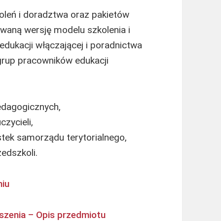
eń i doradztwa oraz pakietów
owaną wersję modelu szkolenia i
dukacji włączającej i poradnictwa
grup pracowników edukacji
edagogicznych,
zycieli,
stek samorządu terytorialnego,
edszkoli.
niu
szenia – Opis przedmiotu