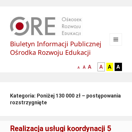
Biuletyn Informacji Publicznej
MENU
Ośrodka Rozwoju Edukacji
I
WIDGETY
większa-
kontrast
kontrast
kontras
A
A
A
A
mniejsza
normalna
A
A
czcionka
czarny
czarny
żółty
czcionka
czcionka
tekst
tekst
tekst
na
na
na
białym
zółtym
czarny
Kategoria: Poniżej 130 000 zł – postępowania
tle
tle
tle
rozstrzygnięte
Realizacja usługi koordynacji 5