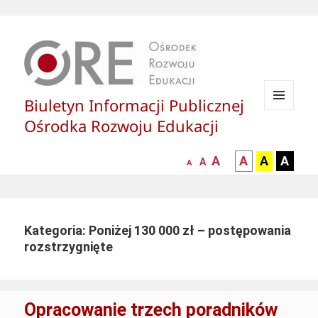
Biuletyn Informacji Publicznej
MENU
Ośrodka Rozwoju Edukacji
I
WIDGETY
większa-
kontrast
kontrast
kontras
A
A
A
A
mniejsza
normalna
A
A
czcionka
czarny
czarny
żółty
czcionka
czcionka
tekst
tekst
tekst
na
na
na
białym
zółtym
czarny
Kategoria: Poniżej 130 000 zł – postępowania
tle
tle
tle
rozstrzygnięte
Opracowanie trzech poradników