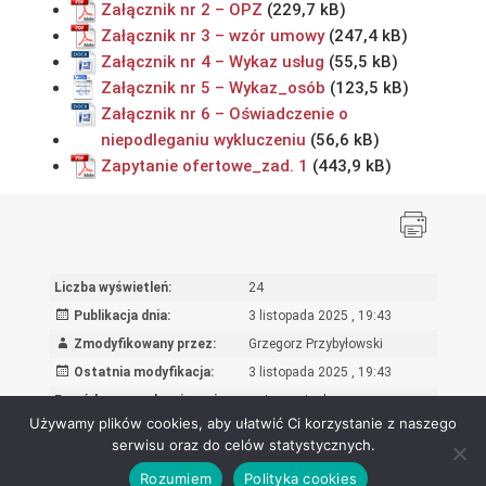
Załącznik nr 2 – OPZ
Załącznik nr 3 – wzór umowy
Załącznik nr 4 – Wykaz usług
Załącznik nr 5 – Wykaz_osób
Załącznik nr 6 – Oświadczenie o
niepodleganiu wykluczeniu
Zapytanie ofertowe_zad. 1
Liczba wyświetleń:
24
Publikacja dnia:
3 listopada 2025 , 19:43
Zmodyfikowany przez:
Grzegorz Przybyłowski
Ostatnia modyfikacja:
3 listopada 2025 , 19:43
Powód wprowadzenia zmian:
wpis oryginalny
Używamy plików cookies, aby ułatwić Ci korzystanie z naszego
serwisu oraz do celów statystycznych.
Rozumiem
Polityka cookies
Ośrodek Rozwoju Edukacji - Biuletyn Informacji Publicznej 2026