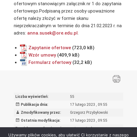
ofertowym stanowiącym załącznik nr 1 do zapytania
ofertowego.Podpisaną przez osoby upoważnione
ofertę należy złożyć w formie skanu
nieprzekraczalnym w terminie do dnia 21.02.2023 r. na
adres:
anna.susek@ore.edu.pl
.
Zapytanie ofertowe
Wzór umowy
Formularz ofertowy
Liczba wyświetleń:
55
Publikacja dnia:
17 lutego 2023 , 09:55
Zmodyfikowany przez:
Grzegorz Przybyłowski
Ostatnia modyfikacja:
17 lutego 2023 , 09:55
Powód wprowadzenia zmian:
wpis oryginalny
Używamy plików cookies, aby ułatwić Ci korzystanie z naszego