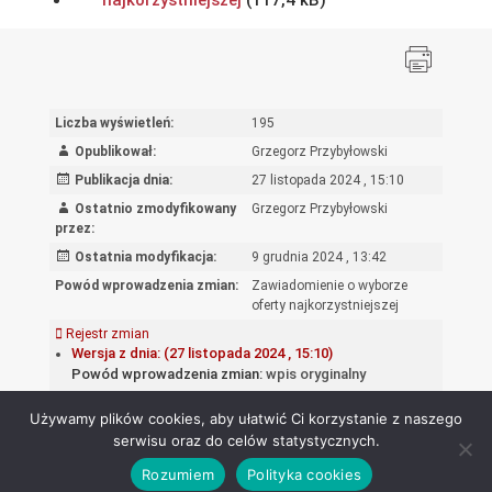
najkorzystniejszej
Liczba wyświetleń:
195
Opublikował:
Grzegorz Przybyłowski
Publikacja dnia:
27 listopada 2024 , 15:10
Ostatnio zmodyfikowany
Grzegorz Przybyłowski
przez:
Ostatnia modyfikacja:
9 grudnia 2024 , 13:42
Powód wprowadzenia zmian:
Zawiadomienie o wyborze
oferty najkorzystniejszej
Rejestr zmian
Wersja z dnia: (27 listopada 2024 , 15:10)
Powód wprowadzenia zmian:
wpis oryginalny
Używamy plików cookies, aby ułatwić Ci korzystanie z naszego
serwisu oraz do celów statystycznych.
Rozumiem
Polityka cookies
Ośrodek Rozwoju Edukacji - Biuletyn Informacji Publicznej 2026