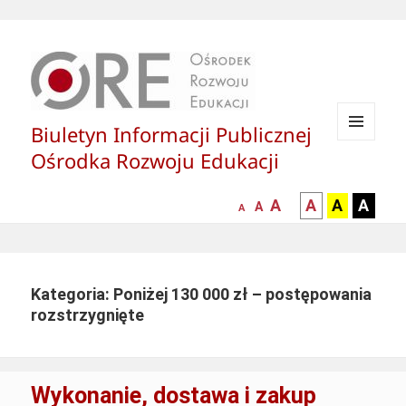
Biuletyn Informacji Publicznej
MENU
Ośrodka Rozwoju Edukacji
I
WIDGETY
większa-
kontrast
kontrast
kontras
A
A
A
A
mniejsza
normalna
A
A
czcionka
czarny
czarny
żółty
czcionka
czcionka
tekst
tekst
tekst
na
na
na
białym
zółtym
czarny
Kategoria: Poniżej 130 000 zł – postępowania
tle
tle
tle
rozstrzygnięte
Wykonanie, dostawa i zakup