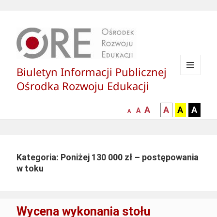
Biuletyn Informacji Publicznej
MENU
Ośrodka Rozwoju Edukacji
I
WIDGETY
większa-
kontrast
kontrast
kontras
A
A
A
A
mniejsza
normalna
A
A
czcionka
czarny
czarny
żółty
czcionka
czcionka
tekst
tekst
tekst
na
na
na
białym
zółtym
czarny
Kategoria: Poniżej 130 000 zł – postępowania
tle
tle
tle
w toku
Wycena wykonania stołu