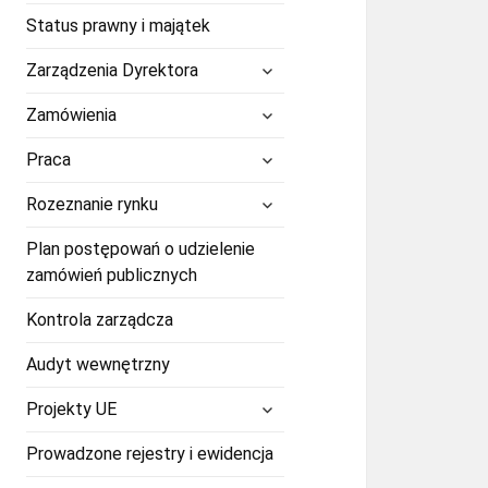
Status prawny i majątek
rozwiń
Zarządzenia Dyrektora
menu
potomne
rozwiń
Zamówienia
menu
potomne
rozwiń
Praca
menu
potomne
rozwiń
Rozeznanie rynku
menu
potomne
Plan postępowań o udzielenie
zamówień publicznych
Kontrola zarządcza
Audyt wewnętrzny
rozwiń
Projekty UE
menu
potomne
Prowadzone rejestry i ewidencja