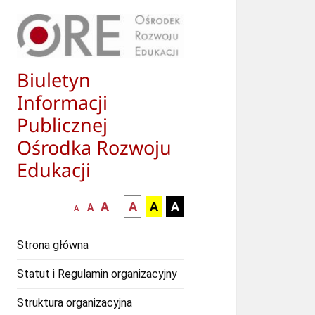
Biuletyn
Informacji
Publicznej
Ośrodka Rozwoju
Edukacji
większa-
kontrast
kontrast
kontrast
A
A
A
A
mniejsza
normalna
A
A
czcionka
czarny
czarny
żółty
czcionka
czcionka
tekst
tekst
tekst
Strona główna
na
na
na
białym
zółtym
czarnym
Statut i Regulamin organizacyjny
tle
tle
tle
Struktura organizacyjna