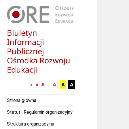
Biuletyn
Informacji
Publicznej
Ośrodka Rozwoju
Edukacji
większa-
kontrast
kontrast
kontrast
A
A
A
A
mniejsza
normalna
A
A
czcionka
czarny
czarny
żółty
czcionka
czcionka
tekst
tekst
tekst
Strona główna
na
na
na
białym
zółtym
czarnym
Statut i Regulamin organizacyjny
tle
tle
tle
Struktura organizacyjna