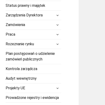
Status prawny i majątek
rozwiń
Zarządzenia Dyrektora
menu
potomne
rozwiń
Zamówienia
menu
potomne
rozwiń
Praca
menu
potomne
rozwiń
Rozeznanie rynku
menu
potomne
Plan postępowań o udzielenie
zamówień publicznych
Kontrola zarządcza
Audyt wewnętrzny
rozwiń
Projekty UE
menu
potomne
Prowadzone rejestry i ewidencja