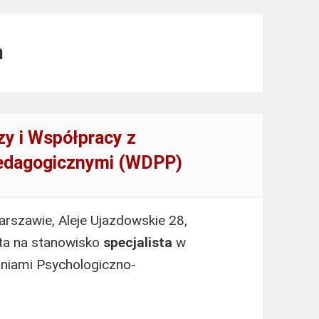
m
zy i Współpracy z
Pedagogicznymi (WDPP)
rszawie, Aleje Ujazdowskie 28,
ta na stanowisko
specjalista
w
dniami Psychologiczno-