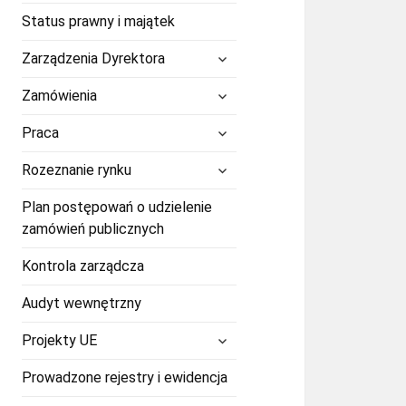
Status prawny i majątek
rozwiń
Zarządzenia Dyrektora
menu
potomne
rozwiń
Zamówienia
menu
potomne
rozwiń
Praca
menu
potomne
rozwiń
Rozeznanie rynku
menu
potomne
Plan postępowań o udzielenie
zamówień publicznych
Kontrola zarządcza
Audyt wewnętrzny
rozwiń
Projekty UE
menu
potomne
Prowadzone rejestry i ewidencja