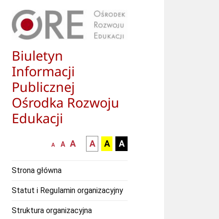
Biuletyn
Informacji
Publicznej
Ośrodka Rozwoju
Edukacji
większa-
kontrast
kontrast
kontrast
A
A
A
A
mniejsza
normalna
A
A
czcionka
czarny
czarny
żółty
czcionka
czcionka
tekst
tekst
tekst
Strona główna
na
na
na
białym
zółtym
czarnym
Statut i Regulamin organizacyjny
tle
tle
tle
Struktura organizacyjna