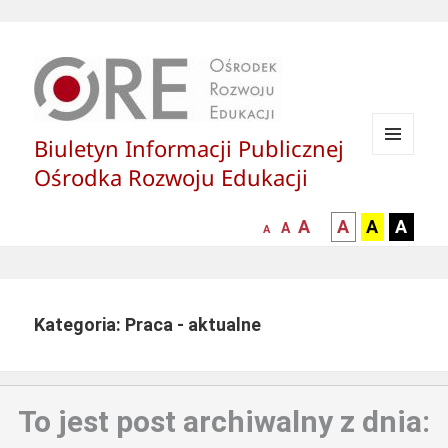
Biuletyn Informacji Publicznej
MENU
Ośrodka Rozwoju Edukacji
I
WIDGETY
większa-
kontrast
kontrast
kontras
A
A
A
A
mniejsza
normalna
A
A
czcionka
czarny
czarny
żółty
czcionka
czcionka
tekst
tekst
tekst
na
na
na
białym
zółtym
czarny
Kategoria: Praca - aktualne
tle
tle
tle
To jest post archiwalny z dnia: