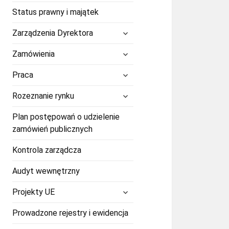
Status prawny i majątek
rozwiń
Zarządzenia Dyrektora
menu
potomne
rozwiń
Zamówienia
menu
potomne
rozwiń
Praca
menu
potomne
rozwiń
Rozeznanie rynku
menu
potomne
Plan postępowań o udzielenie
zamówień publicznych
Kontrola zarządcza
Audyt wewnętrzny
rozwiń
Projekty UE
menu
potomne
Prowadzone rejestry i ewidencja