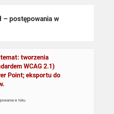
zł – postępowania w
 temat: tworzenia
ndardem WCAG 2.1)
r Point; eksportu do
w.
ępowania w toku