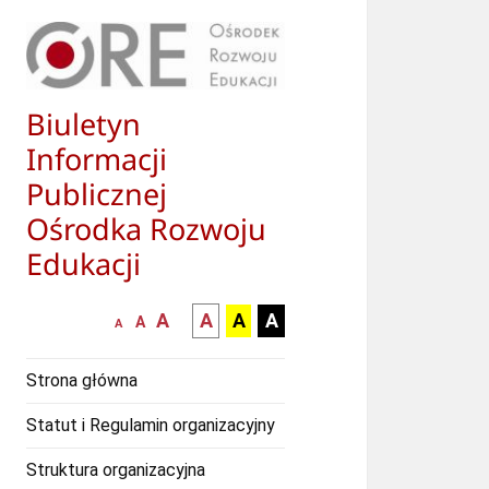
Biuletyn
Informacji
Publicznej
Ośrodka Rozwoju
Edukacji
większa-
kontrast
kontrast
kontrast
A
A
A
A
mniejsza
normalna
A
A
czcionka
czarny
czarny
żółty
czcionka
czcionka
tekst
tekst
tekst
Strona główna
na
na
na
białym
zółtym
czarnym
Statut i Regulamin organizacyjny
tle
tle
tle
Struktura organizacyjna