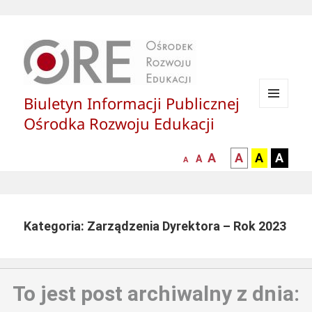
Biuletyn Informacji Publicznej
MENU
Ośrodka Rozwoju Edukacji
I
WIDGETY
większa-
kontrast
kontrast
kontras
A
A
A
A
mniejsza
normalna
A
A
czcionka
czarny
czarny
żółty
czcionka
czcionka
tekst
tekst
tekst
na
na
na
białym
zółtym
czarny
Kategoria: Zarządzenia Dyrektora – Rok 2023
tle
tle
tle
To jest post archiwalny z dnia: