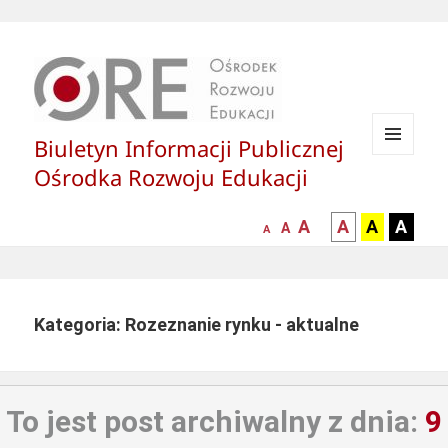
Biuletyn Informacji Publicznej
MENU
Ośrodka Rozwoju Edukacji
I
WIDGETY
większa-
kontrast
kontrast
kontras
A
A
A
A
mniejsza
normalna
A
A
czcionka
czarny
czarny
żółty
czcionka
czcionka
tekst
tekst
tekst
na
na
na
białym
zółtym
czarny
Kategoria: Rozeznanie rynku - aktualne
tle
tle
tle
To jest post archiwalny z dnia:
9