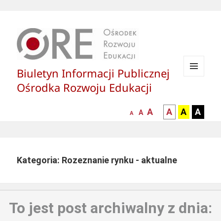
Biuletyn Informacji Publicznej
MENU
Ośrodka Rozwoju Edukacji
I
WIDGETY
większa-
kontrast
kontrast
kontras
A
A
A
A
mniejsza
normalna
A
A
czcionka
czarny
czarny
żółty
czcionka
czcionka
tekst
tekst
tekst
na
na
na
białym
zółtym
czarny
Kategoria: Rozeznanie rynku - aktualne
tle
tle
tle
To jest post archiwalny z dnia: