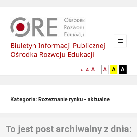
Biuletyn Informacji Publicznej
MENU
Ośrodka Rozwoju Edukacji
I
WIDGETY
większa-
kontrast
kontrast
kontras
A
A
A
A
mniejsza
normalna
A
A
czcionka
czarny
czarny
żółty
czcionka
czcionka
tekst
tekst
tekst
na
na
na
białym
zółtym
czarny
Kategoria: Rozeznanie rynku - aktualne
tle
tle
tle
To jest post archiwalny z dnia: