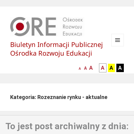
Biuletyn Informacji Publicznej
MENU
Ośrodka Rozwoju Edukacji
I
WIDGETY
większa-
kontrast
kontrast
kontras
A
A
A
A
mniejsza
normalna
A
A
czcionka
czarny
czarny
żółty
czcionka
czcionka
tekst
tekst
tekst
na
na
na
białym
zółtym
czarny
Kategoria: Rozeznanie rynku - aktualne
tle
tle
tle
To jest post archiwalny z dnia: