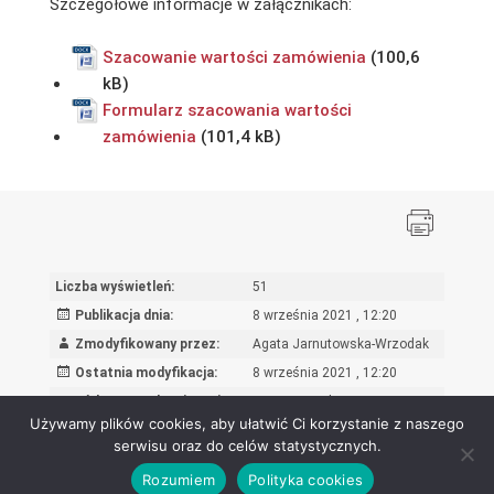
Szczegółowe informacje w załącznikach:
Szacowanie wartości zamówienia
Formularz szacowania wartości
zamówienia
Liczba wyświetleń:
51
Publikacja dnia:
8 września 2021 , 12:20
Zmodyfikowany przez:
Agata Jarnutowska-Wrzodak
Ostatnia modyfikacja:
8 września 2021 , 12:20
Powód wprowadzenia zmian:
wpis oryginalny
Używamy plików cookies, aby ułatwić Ci korzystanie z naszego
serwisu oraz do celów statystycznych.
Rozumiem
Polityka cookies
Ośrodek Rozwoju Edukacji - Biuletyn Informacji Publicznej 2026