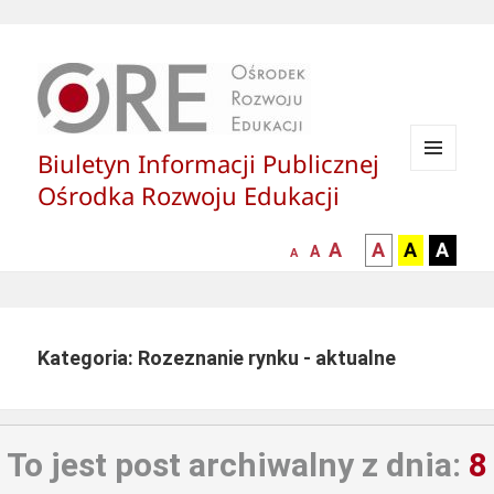
Biuletyn Informacji Publicznej
MENU
Ośrodka Rozwoju Edukacji
I
WIDGETY
większa-
kontrast
kontrast
kontras
A
A
A
A
mniejsza
normalna
A
A
czcionka
czarny
czarny
żółty
czcionka
czcionka
tekst
tekst
tekst
na
na
na
białym
zółtym
czarny
Kategoria: Rozeznanie rynku - aktualne
tle
tle
tle
To jest post archiwalny z dnia:
8