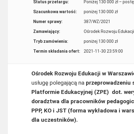
Status przetargu:
Poniżej 130 000 zł – post
Szacunkowa wartość:
poniżej 130 000 zł
Numer sprawy:
387/WZ/2021
Zamawiający:
Ośrodek Rozwoju Edukacji
Tryb zamówienia:
poniżej 130 000 zł
Termin składania ofert:
2021-11-30 23:59:00
Ośrodek Rozwoju Edukacji w Warszaw
usługę polegającą na
przeprowadzeniu s
Platformie Edukacyjnej (ZPE) dot. wery
doradztwa dla pracowników pedagogicz
PPP, KO i JST (forma wykładowa i wa
dla uczestników).