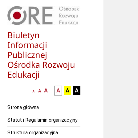
Biuletyn
Informacji
Publicznej
Ośrodka Rozwoju
Edukacji
większa-
kontrast
kontrast
kontrast
A
A
A
A
mniejsza
normalna
A
A
czcionka
czarny
czarny
żółty
czcionka
czcionka
tekst
tekst
tekst
Strona główna
na
na
na
białym
zółtym
czarnym
Statut i Regulamin organizacyjny
tle
tle
tle
Struktura organizacyjna