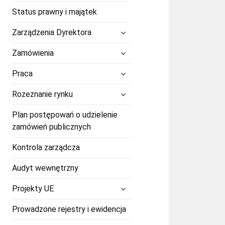
Status prawny i majątek
rozwiń
Zarządzenia Dyrektora
menu
potomne
rozwiń
Zamówienia
menu
potomne
rozwiń
Praca
menu
potomne
rozwiń
Rozeznanie rynku
menu
potomne
Plan postępowań o udzielenie
zamówień publicznych
Kontrola zarządcza
Audyt wewnętrzny
rozwiń
Projekty UE
menu
potomne
Prowadzone rejestry i ewidencja