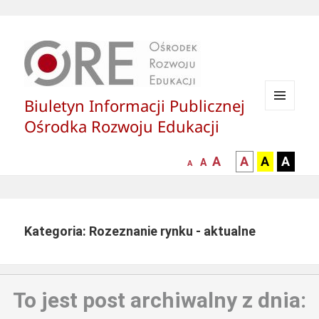
Biuletyn Informacji Publicznej
MENU
Ośrodka Rozwoju Edukacji
I
WIDGETY
większa-
kontrast
kontrast
kontras
A
A
A
A
mniejsza
normalna
A
A
czcionka
czarny
czarny
żółty
czcionka
czcionka
tekst
tekst
tekst
na
na
na
białym
zółtym
czarny
Kategoria: Rozeznanie rynku - aktualne
tle
tle
tle
To jest post archiwalny z dnia: