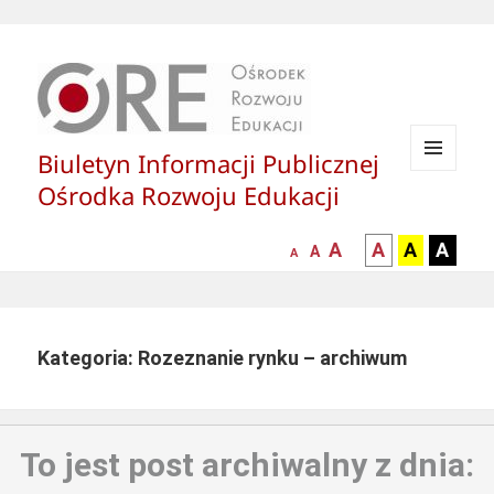
Biuletyn Informacji Publicznej
MENU
Ośrodka Rozwoju Edukacji
I
WIDGETY
większa-
kontrast
kontrast
kontras
A
A
A
A
mniejsza
normalna
A
A
czcionka
czarny
czarny
żółty
czcionka
czcionka
tekst
tekst
tekst
na
na
na
białym
zółtym
czarny
Kategoria: Rozeznanie rynku – archiwum
tle
tle
tle
To jest post archiwalny z dnia: