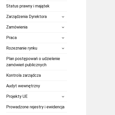
Status prawny i majątek
rozwiń
Zarządzenia Dyrektora
menu
potomne
rozwiń
Zamówienia
menu
potomne
rozwiń
Praca
menu
potomne
rozwiń
Rozeznanie rynku
menu
potomne
Plan postępowań o udzielenie
zamówień publicznych
Kontrola zarządcza
Audyt wewnętrzny
rozwiń
Projekty UE
menu
potomne
Prowadzone rejestry i ewidencja