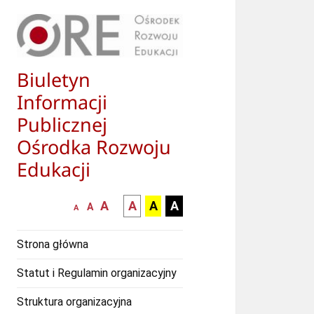
Biuletyn
Informacji
Publicznej
Ośrodka Rozwoju
Edukacji
większa-
kontrast
kontrast
kontrast
A
A
A
A
mniejsza
normalna
A
A
czcionka
czarny
czarny
żółty
czcionka
czcionka
tekst
tekst
tekst
Strona główna
na
na
na
białym
zółtym
czarnym
Statut i Regulamin organizacyjny
tle
tle
tle
Struktura organizacyjna