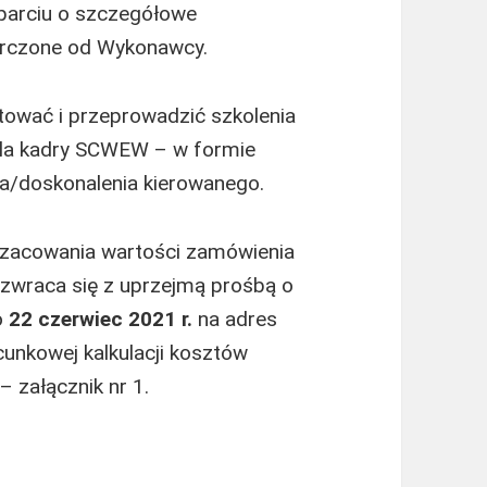
parciu o szczegółowe
arczone od Wykonawcy.
ować i przeprowadzić szkolenia
 dla kadry SCWEW – w formie
ia/doskonalenia kierowanego.
oszacowania wartości zamówienia
zwraca się z uprzejmą prośbą o
o
22 czerwiec
2021 r.
na adres
unkowej kalkulacji kosztów
 załącznik nr 1.