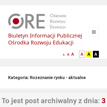
Biuletyn Informacji Publicznej
MENU
Ośrodka Rozwoju Edukacji
I
WIDGETY
większa-
kontrast
kontrast
kontras
A
A
A
A
mniejsza
normalna
A
A
czcionka
czarny
czarny
żółty
czcionka
czcionka
tekst
tekst
tekst
na
na
na
białym
zółtym
czarny
Kategoria: Rozeznanie rynku - aktualne
tle
tle
tle
To jest post archiwalny z dnia:
3