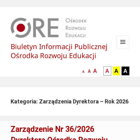
Biuletyn Informacji Publicznej
MENU
Ośrodka Rozwoju Edukacji
I
WIDGETY
większa-
kontrast
kontrast
kontras
A
A
A
A
mniejsza
normalna
A
A
czcionka
czarny
czarny
żółty
czcionka
czcionka
tekst
tekst
tekst
na
na
na
białym
zółtym
czarny
Kategoria: Zarządzenia Dyrektora – Rok 2026
tle
tle
tle
Zarządzenie Nr 36/2026