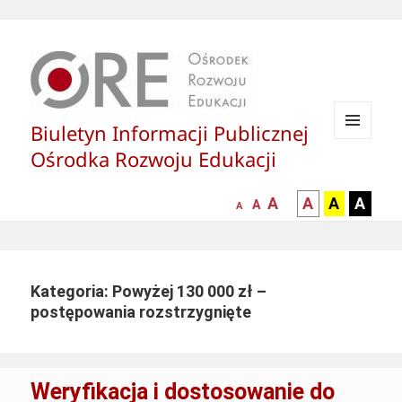
Biuletyn Informacji Publicznej
MENU
Ośrodka Rozwoju Edukacji
I
WIDGETY
większa-
kontrast
kontrast
kontras
A
A
A
A
mniejsza
normalna
A
A
czcionka
czarny
czarny
żółty
czcionka
czcionka
tekst
tekst
tekst
na
na
na
białym
zółtym
czarny
Kategoria: Powyżej 130 000 zł –
tle
tle
tle
postępowania rozstrzygnięte
Weryfikacja i dostosowanie do