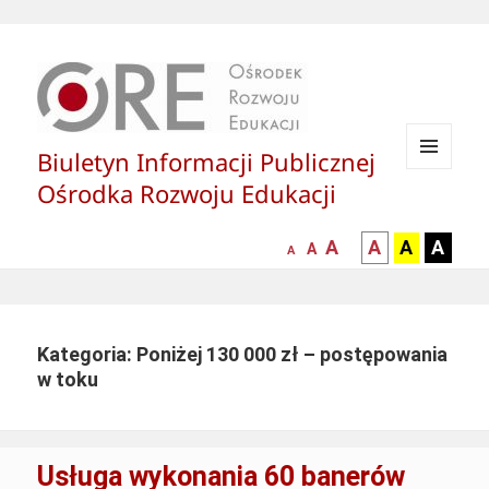
Biuletyn Informacji Publicznej
MENU
Ośrodka Rozwoju Edukacji
I
WIDGETY
większa-
kontrast
kontrast
kontras
A
A
A
A
mniejsza
normalna
A
A
czcionka
czarny
czarny
żółty
czcionka
czcionka
tekst
tekst
tekst
na
na
na
białym
zółtym
czarny
Kategoria: Poniżej 130 000 zł – postępowania
tle
tle
tle
w toku
Usługa wykonania 60 banerów