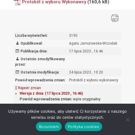
Protokół z wyboru Wykonawcy
Liczba wyświetleń:
3195
Opublikował:
Agata Jarnutowska-Wrzodak
Publikacja dnia:
17 lipca 2023 , 16:46
Ostatnio zmodyfikowany
przez:
Ostatnia modyfikacja:
24 lipca 2023 , 10:20
Powód wprowadzenia zmian:
Protokół z wyboru wykonawcy
Rejestr zmian
Wersja z dnia: (17 lipca 2023 , 16:46)
Powód wprowadzenia zmian:
wpis oryginalny
Używamy plików cookies, aby ułatwić Ci korzystanie z naszego
serwisu oraz do celów statystycznych.
Rozumiem
Polityka cookies
Ośrodek Rozwoju Edukacji - Biuletyn Informacji Publicznej 2026