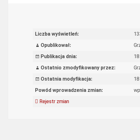
Liczba wyświetleń:
13
Opublikował:
Gr
Publikacja dnia:
18
Ostatnio zmodyfikowany przez:
Gr
Ostatnia modyfikacja:
18
Powód wprowadzenia zmian:
wp
Rejestr zmian