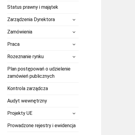
Status prawny i majątek
rozwiń
Zarządzenia Dyrektora
menu
potomne
rozwiń
Zamówienia
menu
potomne
rozwiń
Praca
menu
potomne
rozwiń
Rozeznanie rynku
menu
potomne
Plan postępowań o udzielenie
zamówień publicznych
Kontrola zarządcza
Audyt wewnętrzny
rozwiń
Projekty UE
menu
potomne
Prowadzone rejestry i ewidencja