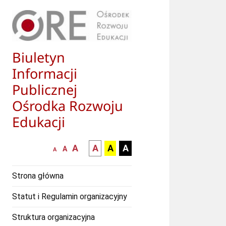
Biuletyn
Informacji
Publicznej
Ośrodka Rozwoju
Edukacji
większa-
kontrast
kontrast
kontrast
A
A
A
A
mniejsza
normalna
A
A
czcionka
czarny
czarny
żółty
czcionka
czcionka
tekst
tekst
tekst
Strona główna
na
na
na
białym
zółtym
czarnym
Statut i Regulamin organizacyjny
tle
tle
tle
Struktura organizacyjna