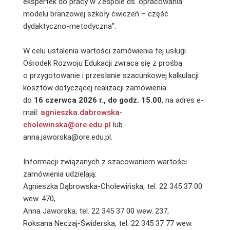
ekspertek do pracy w Zespole ds. opracowania
modelu branżowej szkoły ćwiczeń – część
dydaktyczno-metodyczna”.
W celu ustalenia wartości zamówienia tej usługi
Ośrodek Rozwoju Edukacji zwraca się z prośbą
o przygotowanie i przesłanie szacunkowej kalkulacji
kosztów dotyczącej realizacji zamówienia
do
16 czerwca 2026 r., do godz. 15.00
, na adres e-
mail:
agnieszka.dabrowska-
cholewinska@ore.edu.pl
lub
anna.jaworska@ore.edu.pl.
Informacji związanych z szacowaniem wartości
zamówienia udzielają:
Agnieszka Dąbrowska-Cholewińska, tel. 22 345 37 00
wew. 470,
Anna Jaworska, tel. 22 345 37 00 wew. 237,
Roksana Neczaj-Świderska, tel. 22 345 37 77 wew.