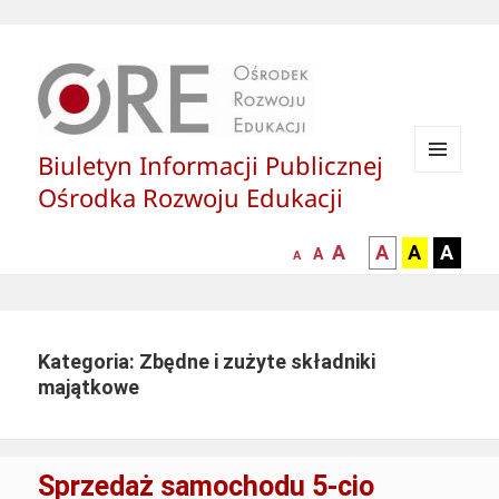
Biuletyn Informacji Publicznej
MENU
Ośrodka Rozwoju Edukacji
I
WIDGETY
większa-
kontrast
kontrast
kontras
A
A
A
A
mniejsza
normalna
A
A
czcionka
czarny
czarny
żółty
czcionka
czcionka
tekst
tekst
tekst
na
na
na
białym
zółtym
czarny
Kategoria: Zbędne i zużyte składniki
tle
tle
tle
majątkowe
Sprzedaż samochodu 5-cio