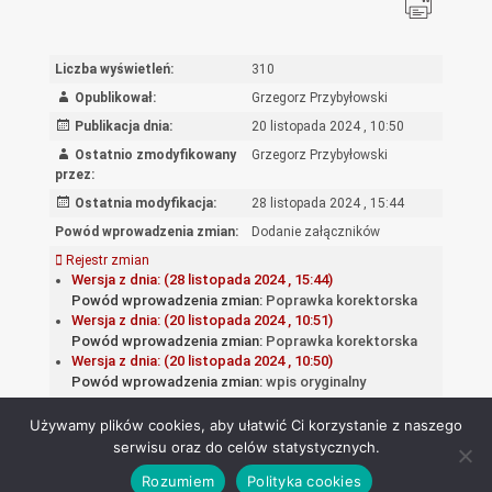
Liczba wyświetleń:
310
Opublikował:
Grzegorz Przybyłowski
Publikacja dnia:
20 listopada 2024 , 10:50
Ostatnio zmodyfikowany
Grzegorz Przybyłowski
przez:
Ostatnia modyfikacja:
28 listopada 2024 , 15:44
Powód wprowadzenia zmian:
Dodanie załączników
Rejestr zmian
Wersja z dnia: (28 listopada 2024 , 15:44)
Powód wprowadzenia zmian:
Poprawka korektorska
Wersja z dnia: (20 listopada 2024 , 10:51)
Powód wprowadzenia zmian:
Poprawka korektorska
Wersja z dnia: (20 listopada 2024 , 10:50)
Powód wprowadzenia zmian:
wpis oryginalny
Używamy plików cookies, aby ułatwić Ci korzystanie z naszego
serwisu oraz do celów statystycznych.
Rozumiem
Polityka cookies
Ośrodek Rozwoju Edukacji - Biuletyn Informacji Publicznej 2026