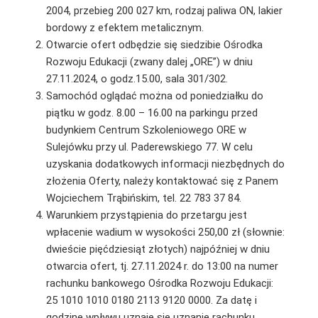
2004, przebieg 200 027 km, rodzaj paliwa ON, lakier
bordowy z efektem metalicznym.
Otwarcie ofert odbędzie się siedzibie Ośrodka
Rozwoju Edukacji (zwany dalej „ORE”) w dniu
27.11.2024, o godz.15.00, sala 301/302.
Samochód oglądać można od poniedziałku do
piątku w godz. 8.00 – 16.00 na parkingu przed
budynkiem Centrum Szkoleniowego ORE w
Sulejówku przy ul. Paderewskiego 77. W celu
uzyskania dodatkowych informacji niezbędnych do
złożenia Oferty, należy kontaktować się z Panem
Wojciechem Trąbińskim, tel. 22 783 37 84.
Warunkiem przystąpienia do przetargu jest
wpłacenie wadium w wysokości 250,00 zł (słownie:
dwieście pięćdziesiąt złotych) najpóźniej w dniu
otwarcia ofert, tj. 27.11.2024 r. do 13:00 na numer
rachunku bankowego Ośrodka Rozwoju Edukacji:
25 1010 1010 0180 2113 9120 0000. Za datę i
godzinę wpływu uznaje się uznanie rachunku