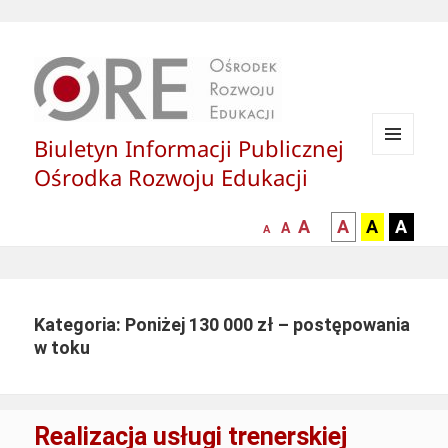
Biuletyn Informacji Publicznej
MENU
Ośrodka Rozwoju Edukacji
I
WIDGETY
większa-
kontrast
kontrast
kontras
A
A
A
A
mniejsza
normalna
A
A
czcionka
czarny
czarny
żółty
czcionka
czcionka
tekst
tekst
tekst
na
na
na
białym
zółtym
czarny
Kategoria: Poniżej 130 000 zł – postępowania
tle
tle
tle
w toku
Realizacja usługi trenerskiej