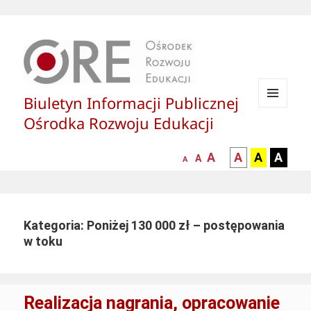
Biuletyn Informacji Publicznej
MENU
Ośrodka Rozwoju Edukacji
I
WIDGETY
większa-
kontrast
kontrast
kontras
A
A
A
A
mniejsza
normalna
A
A
czcionka
czarny
czarny
żółty
czcionka
czcionka
tekst
tekst
tekst
na
na
na
białym
zółtym
czarny
Kategoria: Poniżej 130 000 zł – postępowania
tle
tle
tle
w toku
Realizacja nagrania, opracowanie