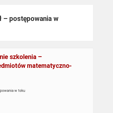
zł – postępowania w
nie szkolenia –
zedmiotów matematyczno-
ępowania w toku