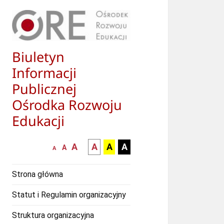
Biuletyn
Informacji
Publicznej
Ośrodka Rozwoju
Edukacji
większa-
kontrast
kontrast
kontrast
A
A
A
A
mniejsza
normalna
A
A
czcionka
czarny
czarny
żółty
czcionka
czcionka
tekst
tekst
tekst
Strona główna
na
na
na
białym
zółtym
czarnym
Statut i Regulamin organizacyjny
tle
tle
tle
Struktura organizacyjna