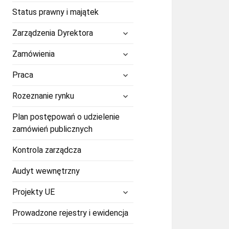
Status prawny i majątek
rozwiń
Zarządzenia Dyrektora
menu
potomne
rozwiń
Zamówienia
menu
potomne
rozwiń
Praca
menu
potomne
rozwiń
Rozeznanie rynku
menu
potomne
Plan postępowań o udzielenie
zamówień publicznych
Kontrola zarządcza
Audyt wewnętrzny
rozwiń
Projekty UE
menu
potomne
Prowadzone rejestry i ewidencja