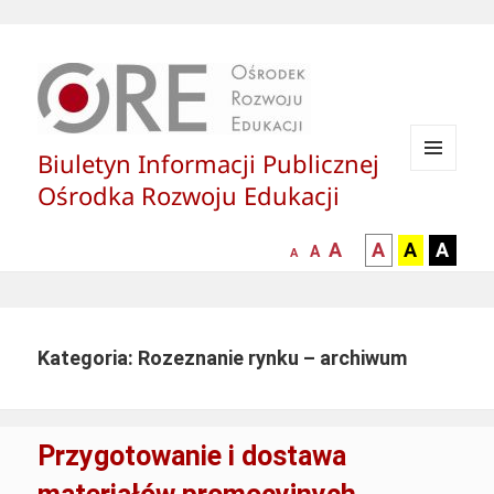
Biuletyn Informacji Publicznej
MENU
Ośrodka Rozwoju Edukacji
I
WIDGETY
większa-
kontrast
kontrast
kontras
A
A
A
A
mniejsza
normalna
A
A
czcionka
czarny
czarny
żółty
czcionka
czcionka
tekst
tekst
tekst
na
na
na
białym
zółtym
czarny
Kategoria: Rozeznanie rynku – archiwum
tle
tle
tle
Przygotowanie i dostawa