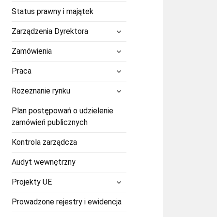
Status prawny i majątek
rozwiń
Zarządzenia Dyrektora
menu
potomne
rozwiń
Zamówienia
menu
potomne
rozwiń
Praca
menu
potomne
rozwiń
Rozeznanie rynku
menu
potomne
Plan postępowań o udzielenie
zamówień publicznych
Kontrola zarządcza
Audyt wewnętrzny
rozwiń
Projekty UE
menu
potomne
Prowadzone rejestry i ewidencja