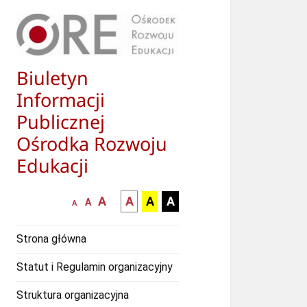
Biuletyn
Informacji
Publicznej
Ośrodka Rozwoju
Edukacji
większa-
kontrast
kontrast
kontrast
A
A
A
A
mniejsza
normalna
A
A
czcionka
czarny
czarny
żółty
czcionka
czcionka
tekst
tekst
tekst
Strona główna
na
na
na
białym
zółtym
czarnym
Statut i Regulamin organizacyjny
tle
tle
tle
Struktura organizacyjna