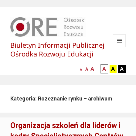
Biuletyn Informacji Publicznej
MENU
Ośrodka Rozwoju Edukacji
I
WIDGETY
większa-
kontrast
kontrast
kontras
A
A
A
A
mniejsza
normalna
A
A
czcionka
czarny
czarny
żółty
czcionka
czcionka
tekst
tekst
tekst
na
na
na
białym
zółtym
czarny
Kategoria: Rozeznanie rynku – archiwum
tle
tle
tle
Organizacja szkoleń dla liderów i