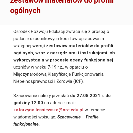
zestawów materiałów do profili
ogólnych
Ośrodek Rozwoju Edukacji zwraca się z prośbą o
podanie szacunkowych kosztów opracowania
wstępnej
wersji zestawów materiałów do profili
ogólnych, wraz z narzędziami i instrukcjami ich
wykorzystania w procesie oceny funkcjonalnej
uczniów w wieku 7-19 r.ż., w oparciu o
Międzynarodową Klasyfikację Funkcjonowania,
Niepełnosprawności i Zdrowia (ICF).
Szacowanie należy przesłać
do 27.08.2021 r. do
godziny 12.00
na adres e-mail
:
katarzyna.lesniewska@ore.edu.pl
w temacie
wiadomości wpisując:
Szacowanie – Profile
funkcjonalne.