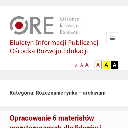
Biuletyn Informacji Publicznej
MENU
Ośrodka Rozwoju Edukacji
I
WIDGETY
większa-
kontrast
kontrast
kontras
A
A
A
A
mniejsza
normalna
A
A
czcionka
czarny
czarny
żółty
czcionka
czcionka
tekst
tekst
tekst
na
na
na
białym
zółtym
czarny
Kategoria: Rozeznanie rynku – archiwum
tle
tle
tle
Opracowanie 6 materiałów