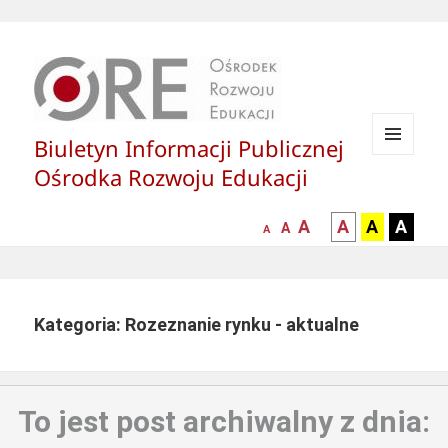
Biuletyn Informacji Publicznej
MENU
Ośrodka Rozwoju Edukacji
I
WIDGETY
większa-
kontrast
kontrast
kontras
A
A
A
A
mniejsza
normalna
A
A
czcionka
czarny
czarny
żółty
czcionka
czcionka
tekst
tekst
tekst
na
na
na
białym
zółtym
czarny
Kategoria: Rozeznanie rynku - aktualne
tle
tle
tle
To jest post archiwalny z dnia: